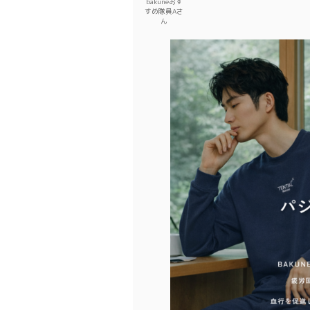
bakuneおす
すめ隊員Aさ
ん