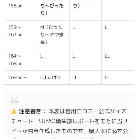
158cm
り〜ぴった
り）
り）
159〜
M（ぴった
L
L
163cm
り〜やや余
裕）
164〜
L
L
LL
168cm
169cm〜
LまたはLL
LL
LL
注意書き：
本表は着用口コミ・公式サイズ
チャート・SUYAO編集部レポートをもとに当サ
イトが独自作成したものです。購入前に必ず公