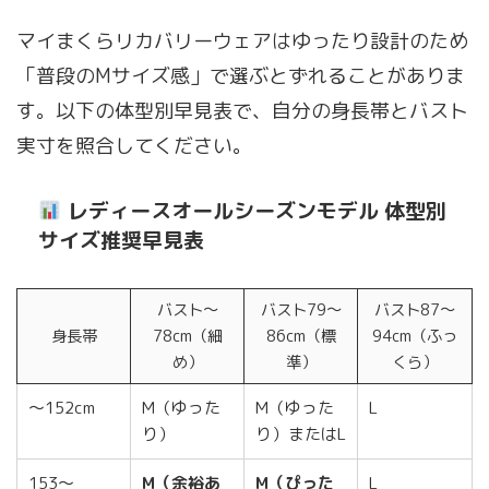
マイまくらリカバリーウェアはゆったり設計のため
「普段のMサイズ感」で選ぶとずれることがありま
す。以下の体型別早見表で、自分の身長帯とバスト
実寸を照合してください。
レディースオールシーズンモデル 体型別
サイズ推奨早見表
バスト〜
バスト79〜
バスト87〜
身長帯
78cm（細
86cm（標
94cm（ふっ
め）
準）
くら）
〜152cm
M（ゆった
M（ゆった
L
り）
り）またはL
153〜
M（余裕あ
M（ぴった
L