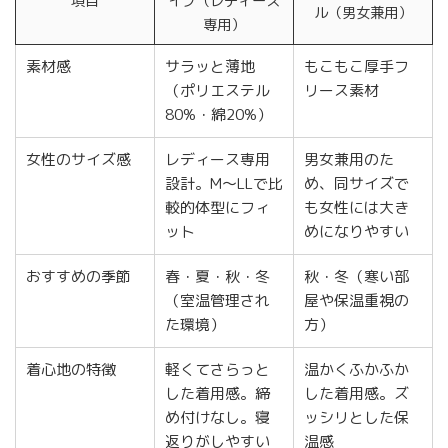
項目
イプ（レディース
ル（男女兼用）
専用）
素材感
サラッと薄地
もこもこ厚手フ
（ポリエステル
リース素材
80%・綿20%）
女性のサイズ感
レディース専用
男女兼用のた
設計。M〜LLで比
め、同サイズで
較的体型にフィ
も女性には大き
ット
めになりやすい
おすすめの季節
春・夏・秋・冬
秋・冬（寒い部
（室温管理され
屋や保温重視の
た環境）
方）
着心地の特徴
軽くてさらっと
温かくふかふか
した着用感。締
した着用感。ズ
め付けなし。寝
ッシリとした保
返りがしやすい
温感