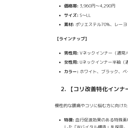
価格帯:
3,960円〜4,290円
サイズ:
S〜LL
素材:
ポリエステル70%、レーヨ
【ラインナップ】
男性用:
Vネックインナー（通常/
女性用:
Uネックインナー半袖（通
カラー:
ホワイト、ブラック、ベ
2. 【コリ改善特化イン
慢性的な腰痛やコリに悩む方に向けた
特徴:
血行促進効果のある特殊素材
した「Wバイタル構造」を採用